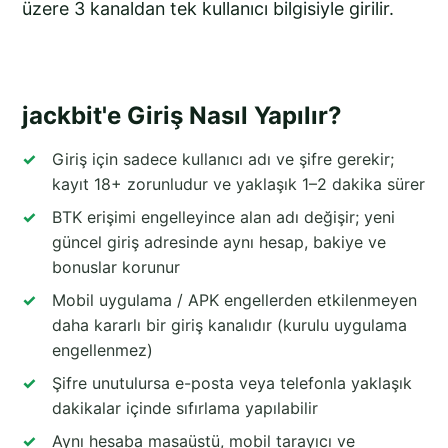
üzere 3 kanaldan tek kullanıcı bilgisiyle girilir.
jackbit'e Giriş Nasıl Yapılır?
Giriş için sadece kullanıcı adı ve şifre gerekir;
kayıt 18+ zorunludur ve yaklaşık 1–2 dakika sürer
BTK erişimi engelleyince alan adı değişir; yeni
güncel giriş adresinde aynı hesap, bakiye ve
bonuslar korunur
Mobil uygulama / APK engellerden etkilenmeyen
daha kararlı bir giriş kanalıdır (kurulu uygulama
engellenmez)
Şifre unutulursa e-posta veya telefonla yaklaşık
dakikalar içinde sıfırlama yapılabilir
Aynı hesaba masaüstü, mobil tarayıcı ve