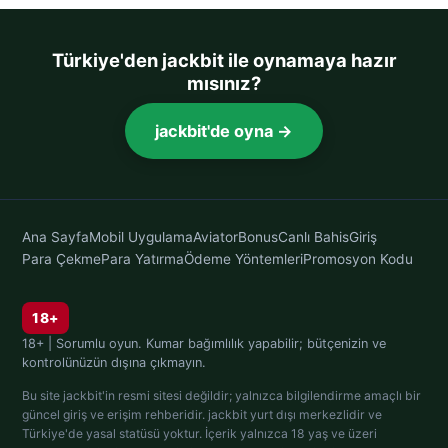
Türkiye'den jackbit ile oynamaya hazır
mısınız?
jackbit'de oyna →
Ana Sayfa
Mobil Uygulama
Aviator
Bonus
Canlı Bahis
Giriş
Para Çekme
Para Yatırma
Ödeme Yöntemleri
Promosyon Kodu
18+
18+ | Sorumlu oyun. Kumar bağımlılık yapabilir; bütçenizin ve
kontrolünüzün dışına çıkmayın.
Bu site jackbit'in resmi sitesi değildir; yalnızca bilgilendirme amaçlı bir
güncel giriş ve erişim rehberidir. jackbit yurt dışı merkezlidir ve
Türkiye'de yasal statüsü yoktur. İçerik yalnızca 18 yaş ve üzeri