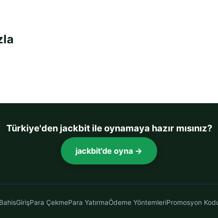
zla
Türkiye'den jackbit ile oynamaya hazır mısınız?
jackbit'de oyna →
 Bahis
Giriş
Para Çekme
Para Yatırma
Ödeme Yöntemleri
Promosyon Kod