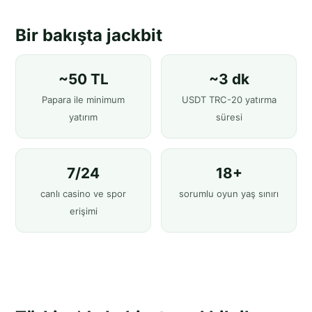
Bir bakışta jackbit
~50 TL
~3 dk
Papara ile minimum
USDT TRC-20 yatırma
yatırım
süresi
7/24
18+
canlı casino ve spor
sorumlu oyun yaş sınırı
erişimi