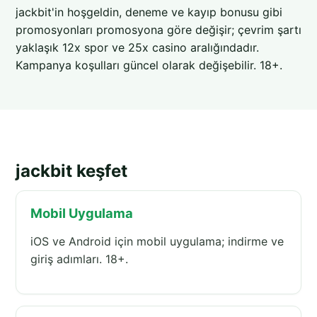
jackbit'in hoşgeldin, deneme ve kayıp bonusu gibi
promosyonları promosyona göre değişir; çevrim şartı
yaklaşık 12x spor ve 25x casino aralığındadır.
Kampanya koşulları güncel olarak değişebilir. 18+.
jackbit keşfet
Mobil Uygulama
iOS ve Android için mobil uygulama; indirme ve
giriş adımları. 18+.