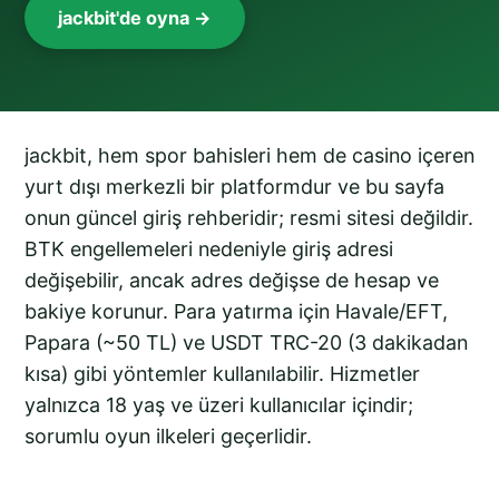
jackbit'de oyna →
jackbit, hem spor bahisleri hem de casino içeren
yurt dışı merkezli bir platformdur ve bu sayfa
onun güncel giriş rehberidir; resmi sitesi değildir.
BTK engellemeleri nedeniyle giriş adresi
değişebilir, ancak adres değişse de hesap ve
bakiye korunur. Para yatırma için Havale/EFT,
Papara (~50 TL) ve USDT TRC-20 (3 dakikadan
kısa) gibi yöntemler kullanılabilir. Hizmetler
yalnızca 18 yaş ve üzeri kullanıcılar içindir;
sorumlu oyun ilkeleri geçerlidir.