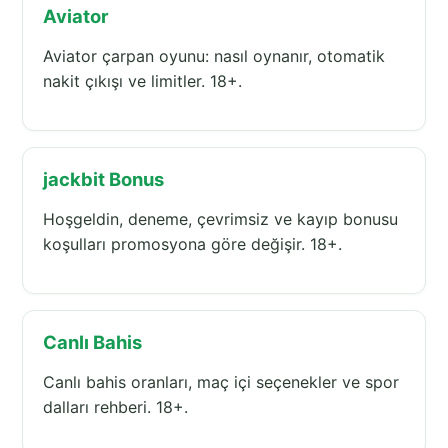
Aviator
Aviator çarpan oyunu: nasıl oynanır, otomatik
nakit çıkışı ve limitler. 18+.
jackbit Bonus
Hoşgeldin, deneme, çevrimsiz ve kayıp bonusu
koşulları promosyona göre değişir. 18+.
Canlı Bahis
Canlı bahis oranları, maç içi seçenekler ve spor
dalları rehberi. 18+.